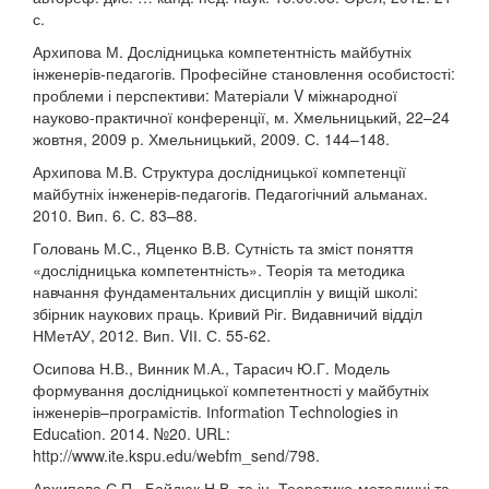
с.
Архипова М. Дослідницька компетентність майбутніх
інженерів-педагогів. Професійне становлення особистості:
проблеми і перспективи: Матеріали V міжнародної
науково-практичної конференції, м. Хмельницький, 22–24
жовтня, 2009 р. Хмельницький, 2009. С. 144–148.
Архипова М.В. Структура дослідницької компетенції
майбутніх інженерів-педагогів. Педагогічний альманах.
2010. Вип. 6. С. 83–88.
Головань М.С., Яценко В.В. Сутність та зміст поняття
«дослідницька компетентність». Теорія та методика
навчання фундаментальних дисциплін у вищій школі:
збірник наукових праць. Кривий Ріг. Видавничий відділ
НМетАУ, 2012. Вип. VІІ. С. 55-62.
Осипова Н.В., Винник М.А., Тарасич Ю.Г. Модель
формування дослідницької компетентності у майбутніх
інженерів–програмістів. Іnformаtіon Tеchnologіеs іn
Еducаtіon. 2014. №20. URL:
http://www.іtе.kspu.еdu/wеbfm_sеnd/798.
Архипова С.П., Байдюк Н.В. та ін. Теоретико-методичні та