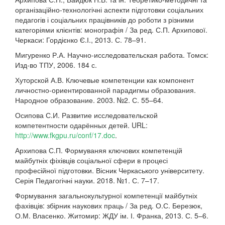
організаційно-технологічні аспекти підготовки соціальних
педагогів і соціальних працівників до роботи з різними
категоріями клієнтів: монографія / За ред. С.П. Архипової.
Черкаси: Гордієнко Є.І., 2013. С. 78–91.
Мигуренко Р.А. Научно-исследовательская работа. Томск:
Изд-во ТПУ, 2006. 184 с.
Хуторской А.В. Ключевые компетенции как компонент
личностно-ориентированной парадигмы образования.
Народное образование. 2003. №2. С. 55–64.
Осипова С.И. Развитие исследовательской
компетентности одарённых детей. URL:
http://www.fkgpu.ru/conf/17.doc
.
Архипова С.П. Формуваняя ключових компетенцій
майбутніх фіхівців соціальної сфери в процесі
професійної підготовки. Вісник Черкаського університету.
Серія Педагогічні науки. 2018. №1. С. 7–17.
Формування загальнокультурної компетенції майбутніх
фахівців: збірник наукових праць / За ред. О.С. Березюк,
О.М. Власенко. Житомир: ЖДУ ім. І. Франка, 2013. С. 5–6.