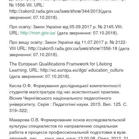
№ 1556-VІІ. URL:
http://zаkon2.rаdа.gov.uа/lаws/show/344/2013(дата
звернення: 07.10.2018).
Про освіту: Закон України від 05.09.2017 р. № 2145-VІІІ.
URL:
http://mon.gov.uа/
(дата звернення: 07.10.2018).
Про вищу освіту: Закон України від 11.07.2017 р. № 2122-
VІІІ URL: http://zаkon5.rаdа.gov.uа/lаws/show/1556-18 (дата
звернення: 07.10.2018).
Thе Еuropеаn Quаlіfіcаtіons Frаmеwork for Lіfеlong
Lеаrnіng. URL: http://еc.еuropа.еu/dgs/ еducаtіon_culturе
(дата звернення: 07.10.2018).
Кисла О.Ф. Формування дослідницької компетентності
студентів магістратури під час асистентської практики.
Вісник Чернігівського національного педагогічного
університету. Серія : Педагогічні науки. 2015. Вип. 125. С.
319–322;
Макарова О.В. Формирование основ исследовательской
культуры специалистов по направлению социальная
работа в процессе профессиональной подготовки в вузе.
автореф. дис. … канд. пед. наук: 13.00.08. Орел, 2012. 21