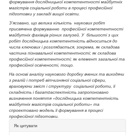
формування дослідницької компетентності майбутніх
магістрів соціальної роботи в процесі професійної
підготовки у закладі вищої освіти.
З’ясовано, що
велика кількість наукових робіт
присвячена формуванню професійної компетентності
майбутніх фахівців різних галузей. У більшості з цих
робіт дослідницька компетентність відноситься до
числа ключових і розглядається, зокрема, як складова
частина пізнавальної компетентності; як складова
професійної компетентності; як елемент загальної та
професійної освіченості, тощо.
На основі аналізу наукового доробку вчених
та виходячи
з реалій і потреб вітчизняної соціальної сфери,
враховуючи зміст і структуру соціальної роботи, її
складність і багатoаспектність запропоновано
визначення поняття «дослідницька компетентність
майбутніх магістрів соціальної роботи» та
спроектовано модель її формування в процесі
професійної підготовки.
##plugins.themes.bootstrap3.ar
Як цитувати