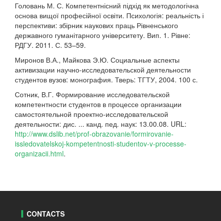
Головань М. С. Компетентнісний підхід як методологічна
основа вищої професійної освіти. Психологія: реальність і
перспективи: збірник наукових праць Рівненського
державного гуманітарного університету. Вип. 1. Рівне:
РДГУ. 2011. С. 53–59.
Миронов В.А., Майкова Э.Ю. Социальные аспекты
активизации научно-исследовательской деятельности
студентов вузов: монография. Тверь: ТГТУ, 2004. 100 с.
Сотник, В.Г. Формирование исследовательской
компетентности студентов в процессе организации
самостоятельной проектно-исследовательской
деятельности: дис. ... канд. пед. наук: 13.00.08. URL:
http://www.dslib.net/prof-obrazovanie/formirovanie-
issledovatelskoj-kompetentnosti-studentov-v-processe-
organizacii.html
.
CONTACTS