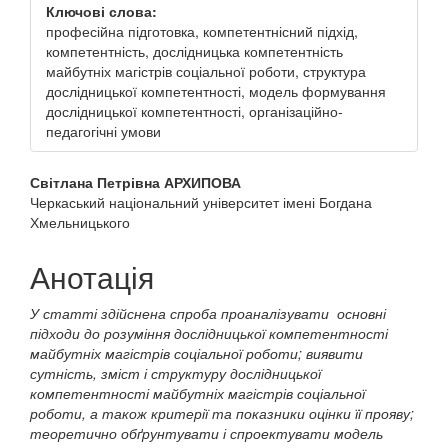
Ключові слова:
професійна підготовка, компетентнісний підхід,
компетентність, дослідницька компетентність
майбутніх магістрів соціальної роботи, структура
дослідницької компетентності, модель формування
дослідницької компетентності, організаційно-
педагогічні умови
##plugins.themes.bootstrap3.a
Світлана Петрівна АРХИПОВА
Черкаський національний університет імені Богдана
Хмельницького
Анотація
У статті здійснена спроба проаналізувати основні
підходи до розуміння дослідницької компетентності
майбутніх магістрів соціальної роботи; виявити
сутність, зміст і структуру дослідницької
компетентності майбутніх магістрів соціальної
роботи, а також критерії та показники оцінки її прояву;
теоретично обґрунтувати і спроектувати модель