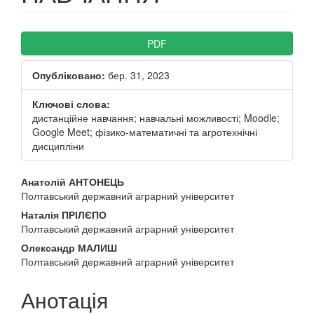
##plugins.themes.bootstrap3.ar
PDF
Опубліковано:
бер. 31, 2023
Ключові слова:
дистанційне навчання; навчальні можливості; Moodle;
Google Meet; фізико-математичні та агротехнічні
дисципліни
##plugins.themes.bootstrap3.a
Анатолій АНТОНЕЦЬ
Полтавський державний аграрний університет
Наталія ПРІЛЄПО
Полтавський державний аграрний університет
Олександр МАЛИШ
Полтавський державний аграрний університет
Анотація