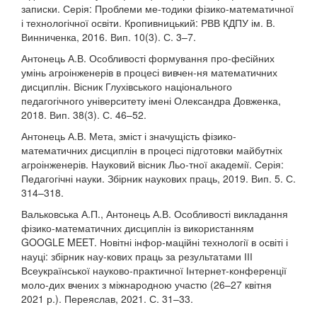
записки. Серія: Проблеми ме-тодики фізико-математичної
і технологічної освіти. Кропивницький: РВВ КДПУ ім. В.
Винниченка, 2016. Вип. 10(3). С. 3–7.
Антонець А.В. Особливості формування про-феcійних
умінь агроінженерів в процесі вивчен-ня математичних
дисциплін. Вісник Глухівського національного
педагогічного університету імені Олександра Довженка,
2018. Вип. 38(3). С. 46–52.
Антонець А.В. Мета, зміст і значущість фізико-
математичних дисциплін в процесі підготовки майбутніх
агроінженерів. Науковий вісник Льо-тної академії. Серія:
Педагогічні науки. Збірник наукових праць, 2019. Вип. 5. С.
314–318.
Вальковська А.П., Антонець А.В. Особливості викладання
фізико-математичних дисциплін із використанням
GOOGLE MEET. Новітні інфор-маційні технології в освіті і
науці: збірник нау-кових праць за результатами ІІІ
Всеукраїнської науково-практичної Інтернет-конференції
моло-дих вчених з міжнародною участю (26–27 квітня
2021 р.). Переяслав, 2021. С. 31–33.