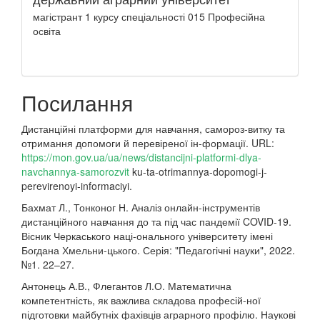
магістрант 1 курсу спеціальності 015 Професійна
освіта
Посилання
Дистанційні платформи для навчання, самороз-витку та
отримання допомоги й перевіреної ін-формації. URL:
https://mon.gov.ua/ua/news/distancijni-platformi-dlya-
navchannya-samorozvit
ku-ta-otrimannya-dopomogi-j-
perevirenoyi-informaciyi.
Бахмат Л., Тонконог Н. Аналіз онлайн-інструментів
дистанційного навчання до та під час пандемії COVID-19.
Вісник Черкаського наці-онального університету імені
Богдана Хмельни-цького. Серія: "Педагогічні науки", 2022.
№1. 22–27.
Антонець А.В., Флегантов Л.О. Математична
компетентність, як важлива складова професій-ної
підготовки майбутніх фахівців аграрного профілю. Наукові