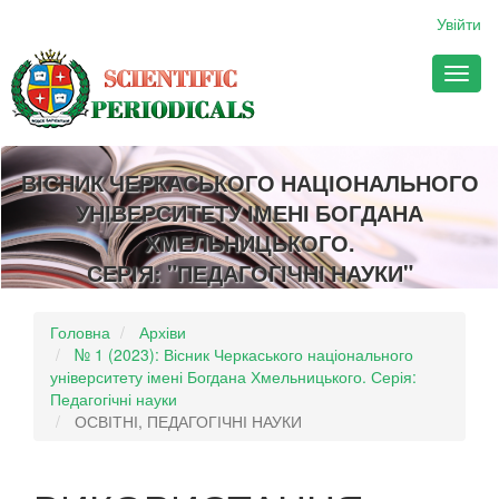
##plugins.themes.bootstrap3.accessible_menu.main_navigation
Увійти
##plugins.themes.bootstrap3.accessible_menu.main_content##
##plugins.themes.bootstrap3.accessible_menu.sidebar##
Toggl
naviga
ВІСНИК ЧЕРКАСЬКОГО НАЦІОНАЛЬНОГО
УНІВЕРСИТЕТУ ІМЕНІ БОГДАНА
ХМЕЛЬНИЦЬКОГО.
СЕРІЯ: "ПЕДАГОГІЧНІ НАУКИ"
Головна
Архіви
№ 1 (2023): Вісник Черкаського національного
університету імені Богдана Хмельницького. Серія:
Педагогічні науки
ОСВІТНІ, ПЕДАГОГІЧНІ НАУКИ