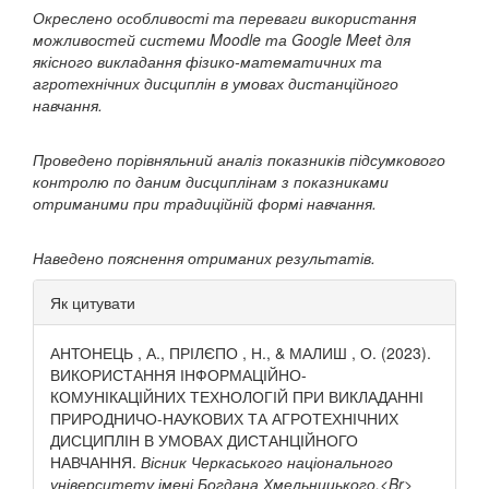
Окреслено особливості та переваги використання
можливостей системи
M
oodle та
G
oogle
M
eet для
якісного викладання фізико-математичних та
агротехнічних дисциплін в умовах дистанційного
навчання.
Проведено порівняльний аналіз показників підсумкового
контролю по даним дисциплінам з показниками
отриманими при традиційній формі навчання.
Наведено пояснення отриманих результатів.
##plugins.themes.bootstrap3.ar
Як цитувати
АНТОНЕЦЬ , А., ПРІЛЄПО , Н., & МАЛИШ , О. (2023).
ВИКОРИСТАННЯ ІНФОРМАЦІЙНО-
КОМУНІКАЦІЙНИХ ТЕХНОЛОГІЙ ПРИ ВИКЛАДАННІ
ПРИРОДНИЧО-НАУКОВИХ ТА АГРОТЕХНІЧНИХ
ДИСЦИПЛІН В УМОВАХ ДИСТАНЦІЙНОГО
НАВЧАННЯ.
Вісник Черкаського національного
університету імені Богдана Хмельницького.<Br>