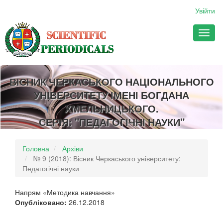
##plugins.themes.bootstrap3.accessible_menu.main_navigation
Увійти
##plugins.themes.bootstrap3.accessible_menu.main_content##
##plugins.themes.bootstrap3.accessible_menu.sidebar##
Toggl
naviga
ВІСНИК ЧЕРКАСЬКОГО НАЦІОНАЛЬНОГО
УНІВЕРСИТЕТУ ІМЕНІ БОГДАНА
ХМЕЛЬНИЦЬКОГО.
СЕРІЯ: "ПЕДАГОГІЧНІ НАУКИ"
Головна
Архіви
№ 9 (2018): Вісник Черкаського університету:
Педагогічні науки
Напрям «Методика навчання»
Опубліковано:
26.12.2018