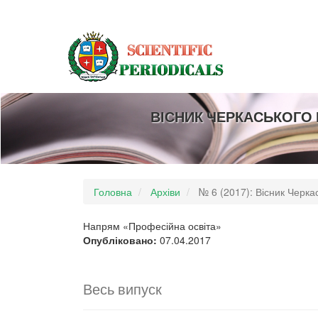
##plugins.themes.bootstrap3.accessible_menu.main_navigation
##plugins.themes.bootstrap3.accessible_menu.main_content##
##plugins.themes.bootstrap3.accessible_menu.sidebar##
ВІСНИК ЧЕРКАСЬКОГО 
Головна
Архіви
№ 6 (2017): Вісник Черкас
Напрям «Професійна освіта»
Опубліковано:
07.04.2017
Весь випуск