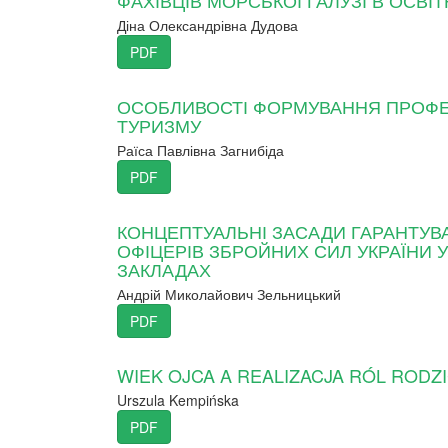
ФАХІВЦІВ МОРСЬКОЇ ГАЛУЗІ В ОСВ
Діна Олександрівна Дудова
PDF
ОСОБЛИВОСТІ ФОРМУВАННЯ ПРОФЕС
ТУРИЗМУ
Раїса Павлівна Загнибіда
PDF
КОНЦЕПТУАЛЬНІ ЗАСАДИ ГАРАНТУВА
ОФІЦЕРІВ ЗБРОЙНИХ СИЛ УКРАЇНИ
ЗАКЛАДАХ
Андрій Миколайович Зельницький
PDF
WIEK OJCA A REALIZACJA RÓL RODZ
Urszula Kempińska
PDF