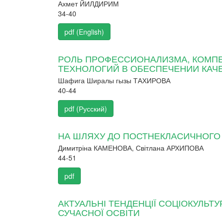
Ахмет ЙИЛДИРИМ
34-40
pdf (English)
РОЛЬ ПРОФЕССИОНАЛИЗМА, КОМП
ТЕХНОЛОГИЙ В ОБЕСПЕЧЕНИИ КАЧ
Шафига Ширалы гызы ТАХИРОВА
40-44
pdf (Русский)
НА ШЛЯХУ ДО ПОСТНЕКЛАСИЧНОГО Д
Димитріна КАМЕНОВА, Світлана АРХИПОВА
44-51
pdf
АКТУАЛЬНІ ТЕНДЕНЦІЇ СОЦІОКУЛЬТ
СУЧАСНОЇ ОСВІТИ