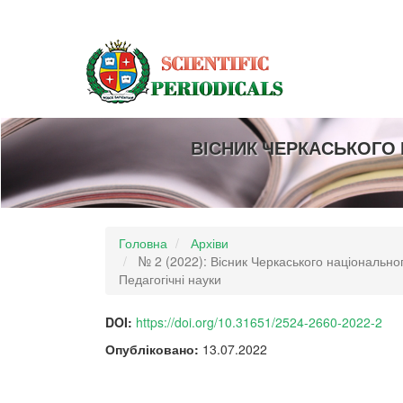
##plugins.themes.bootstrap3.accessible_menu.main_navigation
##plugins.themes.bootstrap3.accessible_menu.main_content##
##plugins.themes.bootstrap3.accessible_menu.sidebar##
ВІСНИК ЧЕРКАСЬКОГО 
Головна
Архіви
№ 2 (2022): Вісник Черкаського національног
Педагогічні науки
DOI:
https://doi.org/10.31651/2524-2660-2022-2
Опубліковано:
13.07.2022