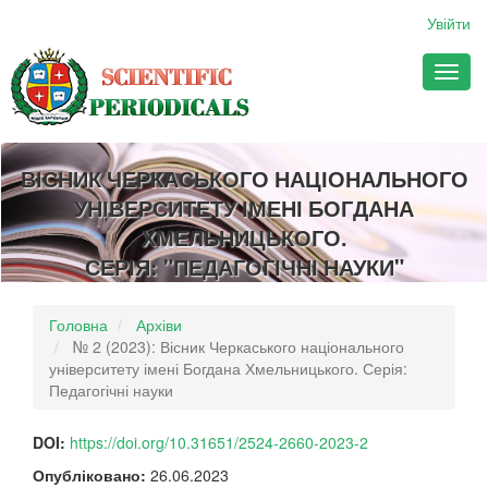
##plugins.themes.bootstrap3.accessible_menu.main_navigation
Увійти
##plugins.themes.bootstrap3.accessible_menu.main_content##
##plugins.themes.bootstrap3.accessible_menu.sidebar##
Toggl
naviga
ВІСНИК ЧЕРКАСЬКОГО НАЦІОНАЛЬНОГО
УНІВЕРСИТЕТУ ІМЕНІ БОГДАНА
ХМЕЛЬНИЦЬКОГО.
СЕРІЯ: "ПЕДАГОГІЧНІ НАУКИ"
Головна
Архіви
№ 2 (2023): Вісник Черкаського національного
університету імені Богдана Хмельницького. Серія:
Педагогічні науки
DOI:
https://doi.org/10.31651/2524-2660-2023-2
Опубліковано:
26.06.2023